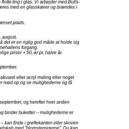
 flotte
ting i glas. Vi arbejder med Bulls-
 skæres med en glasskærer og brændes i
ænset plads.
. august.
å det er
en rigtig god måde at holde sig
mehallens forgang.
nlige
priser + 50,-kr pr. halve år.
september.
kvarel eller acryl maling eller noget
er mød op og se
mulighederne og få
8. september, og herefter hver anden
 og binder buketter – mulighederne er
– kan finde i grøftekanten eller skoven
 selskab med ”blomsterpigerne”. Du kan