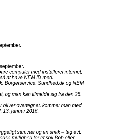
september.
. september.
re computer med installeret internet,
gså at have NEM ID med.
ank, Borgerservice, Sundhed.dk og NEM
et, og man kan tilmelde sig fra den 25.
der bliver overtegnet, kommer man med
 d. 13. januar 2016.
ggeligt samvær og en snak – tag evt.
også mulighed for et spil Bob eller