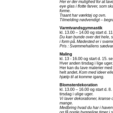
Her er der mulighed for at lave
eye
glas i flotte farver, som
forme.
Traant har værktøj og ovn.
Tilmelding nødvendigt – begr
Varmtvandsgymnastik
kl. 13.00 – 14.00 og start d. 11
Du kan bunde over det hele, s
i form på.
Mødested er i svøm
Pris : Svømmehallens sædva
Maling
kl. 13 - 16.00 og start d. 15. 
Hver anden tirsdag i lige uger.
Her kan du lave malerier med a
helt andet.
Kom med ideer ell
hjælp til at komme
igang.
Blomsterdekoration
kl. 13.00 – 16.00 og start d. 
tirsdag i ulige uger.
Vi laver dekorationer, kranse
mange.
Medbring hvad du har i haven 
og få nogle hyggelige timer i