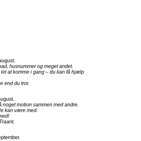
 august.
lebad, husnummer og meget andet.
r let at komme i gang – du kan få hjælp
e end du tror.
 august.
 få noget motion sammen med andre.
lle kan være med.
 med!
 Traant.
september.